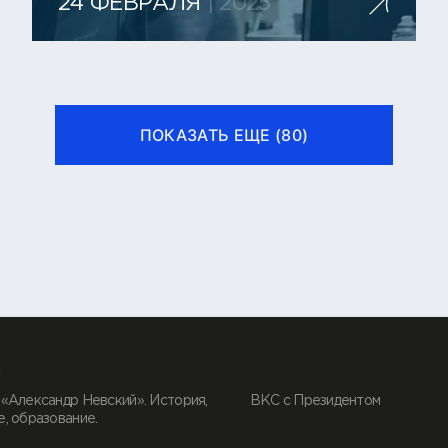
24 ФЕВРАЛЯ
| 2025
ПОКАЗАТЬ ЕЩЕ (
80
)
:
«Александр Невский». История,
ВКС с Президентом
, образование.